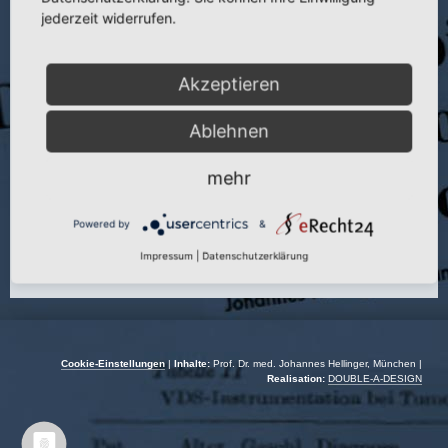
Publikation:
Intern. Praxis 8 (1968)
jederzeit widerrufen.
Span. Ausg.:
Diagnostico diferencial del carcinoma esofagico. pract.
Internista
Akzeptieren
Seite:
397
Autor:
J. Hellinger
Ablehnen
Jahr:
1968
mehr
Powered by
&
Impressum
|
Datenschutzerklärung
Cookie-Einstellungen
|
Inhalte:
Prof. Dr. med. Johannes Hellinger, München |
Realisation:
DOUBLE-A-DESIGN