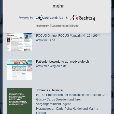
Branchenbuch für Unternehmen, Behörden,
mehr
Vereine, Ärzte und Anwälte usw. aus ganz
Deutschland
www.web2.cylex.de
Powered by
&
Impressum
|
Datenschutzerklärung
„
Gelenkte Seelsorge
“
FOCUS Online, FOCUS Magazin Nr. 15 (1994)
www.focus.de
Patientenbewertung auf medvergleich
www.medvergleich.de
Johannes Hellinger
in „Die Professoren der medizinischen Fakultät Carl
Gustav Carus Dresden und ihrer
Vorgängereinrichtungen“
Herausgeber: Caris-Petra Heidel und Marina
Lienert