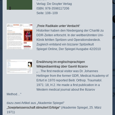
Verlag: De Gruyter Verlag
ISBN: 978-3598117206
Seite: 108–109
„
Freie Radikale unter Verdacht
“
Historiker haben den Niedergang der Charité zu
DDR-Zeiten erforscht. In der weltberühmten Uni-
Klinik fehlten Spritzen und Operationsbesteck.
Zugleich entstand ein bizzarer Spitzelkult
Spiegel Online, Der Spiegel Ausgabe 42/2010
Erwähnung im englischsprachigen
Wikipediaeintrag über Gavriil Ilizarov
„…The first medical visitor was Dr. Johannes
Hellinger from the former GDR, Medical Academy of
Erfurt in 1970 reported Beitr. Orthop. Traumatol.
1971: 18, H.2. He made a first publication in a
Western medical journal about the Ilizarov
Method…“
dazu zwei Artikel aus „Akademie Spiegel“
„Sowjetwissenschaft stimuliert Erfolge“
(Akademie Spiegel, 25. März
1971)