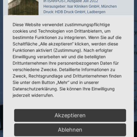
in ISARPOST, Ausgabe Juli 2012
Herausgeber: Isar Kliniken GmbH, München
Druck: HDB Druck GmbH, Ladbergen
Seite: 20
Diese Website verwendet zustimmungspflichtige
cookies und Technologien von Drittanbietern, um
bestimmte Funktionen zu integrieren. Wenn Sie auf die
Schaltfläche „Alle akzeptieren“ klicken, werden diese
„
Wenn der Vater mit dem Sohne – Hellinger über
Hellinger
“
Funktionen aktiviert (Zustimmung). Nach erfolgter
in ISARPOST
Einwilligung verarbeiten wir und die beteiligten
Herausgeber: Isar Kliniken GmbH, München
Drittunternehmen Ihre personenbezogenen Daten für
Druck: HDB Druck GmbH, Ladbergen
verschiedene Zwecke. Detaillierte Informationen zu
Seite: 20
Zweck, Rechtsgrundlage und Drittunternehmen finden
Sie unter dem Button „Mehr“ und in unserer
Datenschutzerklärung. Sie können Ihre Einwilligung
jederzeit widerrufen.
„
Prof. Dr. Johannes Hellinger: Erfolg für einen
langjährigen Operateur unseres Hauses
“
www.isarklinikum.de
Akzeptieren
Ablehnen
Patientenbewertungen auf Cylex