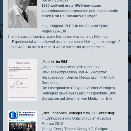
Spine 7:103-133
1990 weltweit erste HWS-perkutane
Laserdiscusdecompression und -nucleotomie
durch Prof.Dr.Johannes Hellinger
engl. Original: PLDD in the Cervical Spine
Pages 129-130
The first case of cervical spine herniation was done by Hellinger
….Experimental work allowed us to recommend Hellinger an energy of
300 to 400 J in his first case. It was a succesful pilot operation.
„
Medizin im Bild
“
„Non-endoskopische perkutane Laser-
Diskusdekompression und -Nukleotomie“
Herausgegber: Dornier Medizintechnik GmbH,
Germeringen
Die Laserpioniere Choy und Ascher würdigten
Hellingers gewaltiges Leistungsspektrum 1995
Signaturen auf dem Titel von Medizin im Bild
„
Prof. Johannes Hellinger zum 80. Geburtstag
“
in „Orthopädie und Unfallchirugie“, Ausgabe
Februar 2012
Verlag: Georg Thieme Verlag KG, Stuttgart