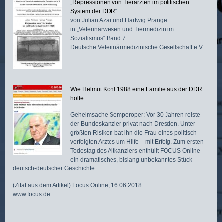
„
Repressionen von Tierärzten im politischen
System der DDR
“
von Julian Azar und Hartwig Prange
in „Veterinärwesen und Tiermedizin im
Sozialismus“ Band 7
Deutsche Veterinärmedizinische Gesellschaft e.V.
Wie Helmut Kohl 1988 eine Familie aus der DDR
holte
Geheimsache Semperoper: Vor 30 Jahren reiste
der Bundeskanzler privat nach Dresden. Unter
größten Risiken bat ihn die Frau eines politisch
verfolgten Arztes um Hilfe – mit Erfolg. Zum ersten
Todestag des Altkanzlers enthüllt FOCUS Online
ein dramatisches, bislang unbekanntes Stück
deutsch-deutscher Geschichte.
(Zitat aus dem Artikel) Focus Online, 16.06.2018
www.focus.de