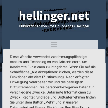
Diese Website verwendet zustimmungspflichtige
cookies und Technologien von Drittanbietern, um
bestimmte Funktionen zu integrieren. Wenn Sie auf die
Schaltfläche „Alle akzeptieren“ klicken, werden diese
3.027 Die Bedeutung der selektiven
Funktionen aktiviert (Zustimmung). Nach erfolgter
Angiographie bei der Diagnostik von
Einwilligung verarbeiten wir und die beteiligten
neoplastischen Knochenerkrankungen
Drittunternehmen Ihre personenbezogenen Daten für
verschiedene Zwecke. Detaillierte Informationen zu
Zweck, Rechtsgrundlage und Drittunternehmen finden
Sie unter dem Button „Mehr“ und in unserer
Datenschutzerklärung. Sie können Ihre Einwilligung