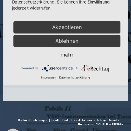
Datenschutzerklärung. Sie können Ihre Einwilligung
jederzeit widerrufen.
Titel:
Autoradiographische und histochemische Untersuchungen nach
tierexperimentieller autologer Transplantation wachsenden Knorpels
Publikation:
Wiss. Z. Humboldt-Univ. Berlin, Math.-Nat. R. 20 (1971)
Akzeptieren
Seite:
511
Ablehnen
Autoren:
G. Schramm und J. Hellinger
Jahr:
1971
mehr
Powered by
&
Impressum
|
Datenschutzerklärung
Cookie-Einstellungen
|
Inhalte:
Prof. Dr. med. Johannes Hellinger, München |
Realisation:
DOUBLE-A-DESIGN