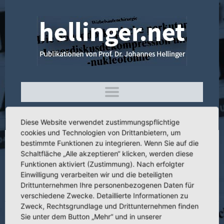
Diese Website verwendet zustimmungspflichtige
cookies und Technologien von Drittanbietern, um
bestimmte Funktionen zu integrieren. Wenn Sie auf die
3.031 Autoradiographische und
Schaltfläche „Alle akzeptieren“ klicken, werden diese
histochemische Untersuchungen nach
Funktionen aktiviert (Zustimmung). Nach erfolgter
Einwilligung verarbeiten wir und die beteiligten
tierexperimentieller autologer
Drittunternehmen Ihre personenbezogenen Daten für
Transplantation wachsenden Knorpels
verschiedene Zwecke. Detaillierte Informationen zu
Zweck, Rechtsgrundlage und Drittunternehmen finden
Sie unter dem Button „Mehr“ und in unserer