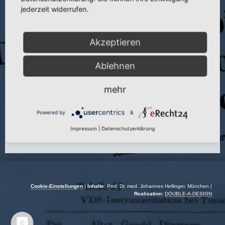
Titel:
Tierexperimentelle Untersuchungen zur autologen
jederzeit widerrufen.
Gelenkknorpeltransplantation
Publikation:
Zsch. exp. Chir. 4 (1971)
Akzeptieren
Seite:
248
Autoren:
J. Hellinger und G. Schramm
Ablehnen
Jahr:
1971
mehr
Powered by
&
Impressum
|
Datenschutzerklärung
Cookie-Einstellungen
|
Inhalte:
Prof. Dr. med. Johannes Hellinger, München |
Realisation:
DOUBLE-A-DESIGN