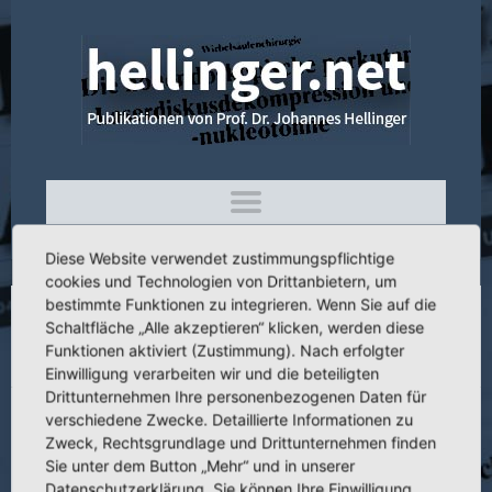
Diese Website verwendet zustimmungspflichtige
cookies und Technologien von Drittanbietern, um
bestimmte Funktionen zu integrieren. Wenn Sie auf die
Schaltfläche „Alle akzeptieren“ klicken, werden diese
3.065 Das postthrombotische Syndrom
Funktionen aktiviert (Zustimmung). Nach erfolgter
nach orthopädischen Operationen
Einwilligung verarbeiten wir und die beteiligten
Drittunternehmen Ihre personenbezogenen Daten für
verschiedene Zwecke. Detaillierte Informationen zu
Zweck, Rechtsgrundlage und Drittunternehmen finden
Sie unter dem Button „Mehr“ und in unserer
Titel:
Das postthrombotische Syndrom nach orthopädischen
Datenschutzerklärung. Sie können Ihre Einwilligung
Operationen