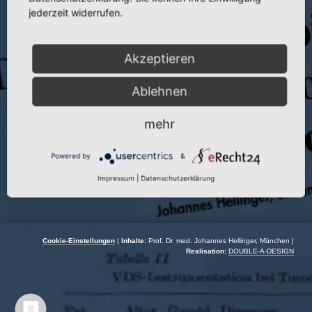
jederzeit widerrufen.
Publikation:
Beitr. Orthop. 22 (1975)
Seite:
501
Akzeptieren
Autoren:
W. Schuh und J. Hellinger
Ablehnen
Jahr:
1975
mehr
Powered by
&
Impressum
|
Datenschutzerklärung
Cookie-Einstellungen
|
Inhalte:
Prof. Dr. med. Johannes Hellinger, München |
Realisation:
DOUBLE-A-DESIGN