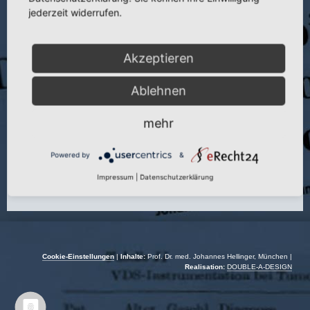
Titel:
Besonderheiten der Totalendoprothesenversorgung bei
jederzeit widerrufen.
Dysplasiekoxarthrosen
Publikation:
Beitr. Orthop. u. Traumatol. 26 (1979)
Akzeptieren
Seite:
6–15
Autoren:
J. Hellinger und V. Dürrschmidt
Ablehnen
Jahr:
1979
mehr
Powered by
&
Impressum
|
Datenschutzerklärung
Cookie-Einstellungen
|
Inhalte:
Prof. Dr. med. Johannes Hellinger, München |
Realisation:
DOUBLE-A-DESIGN