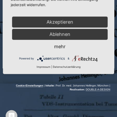
Publikation:
Beitr. Orthop. u. Traumatol. 27 (1980)
jederzeit widerrufen.
Seite:
71–77
Akzeptieren
Autoren:
J. Hellinger und K. Köhler
Jahr:
1980
Ablehnen
mehr
Powered by
&
Impressum
|
Datenschutzerklärung
Cookie-Einstellungen
|
Inhalte:
Prof. Dr. med. Johannes Hellinger, München |
Realisation:
DOUBLE-A-DESIGN