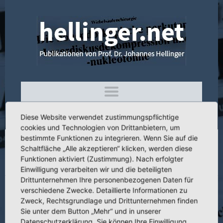
Diese Website verwendet zustimmungspflichtige
cookies und Technologien von Drittanbietern, um
bestimmte Funktionen zu integrieren. Wenn Sie auf die
Schaltfläche „Alle akzeptieren“ klicken, werden diese
3.093 Zum Einsatz der Angiographie bei
Funktionen aktiviert (Zustimmung). Nach erfolgter
Wirbelsäulenerkrankungen
Einwilligung verarbeiten wir und die beteiligten
Drittunternehmen Ihre personenbezogenen Daten für
verschiedene Zwecke. Detaillierte Informationen zu
Zweck, Rechtsgrundlage und Drittunternehmen finden
Sie unter dem Button „Mehr“ und in unserer
Titel:
Zum Einsatz der Angiographie bei Wirbelsäulenerkrankungen
Datenschutzerklärung. Sie können Ihre Einwilligung