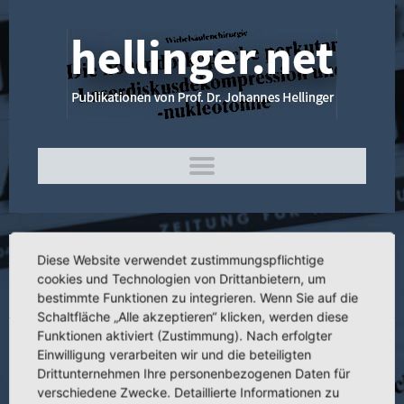
Diese Website verwendet zustimmungspflichtige
3.096 Konservative und operative Therapie
cookies und Technologien von Drittanbietern, um
der hämophilen Arthropathie
bestimmte Funktionen zu integrieren. Wenn Sie auf die
Schaltfläche „Alle akzeptieren“ klicken, werden diese
Funktionen aktiviert (Zustimmung). Nach erfolgter
Einwilligung verarbeiten wir und die beteiligten
Drittunternehmen Ihre personenbezogenen Daten für
Titel:
Konservative und operative Therapie der hämophilen Arthropathie
verschiedene Zwecke. Detaillierte Informationen zu