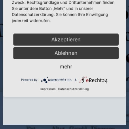
Zweck, Rechtsgrundlage und Drittunternehmen finden
Publikation:
Dtsch. Ges. Wes. 35 (1980)
Sie unter dem Button „Mehr“ und in unserer
Seite:
1–4
Datenschutzerklärung. Sie können Ihre Einwilligung
jederzeit widerrufen.
Autoren:
J. Hellinger und U. Manitz
Jahr:
1980
Akzeptieren
Ablehnen
mehr
Powered by
&
Impressum
|
Datenschutzerklärung