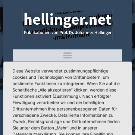
Diese Website verwendet zustimmungspflichtige
cookies und Technologien von Drittanbietern, um
bestimmte Funktionen zu integrieren. Wenn Sie auf die
Schaltfläche „Alle akzeptieren“ klicken, werden diese
3.097 Zwei seltene Spontanluxationen
Funktionen aktiviert (Zustimmung). Nach erfolgter
Einwilligung verarbeiten wir und die beteiligten
Drittunternehmen Ihre personenbezogenen Daten für
verschiedene Zwecke. Detaillierte Informationen zu
Zweck, Rechtsgrundlage und Drittunternehmen finden
Titel:
Zwei seltene Spontanluxationen
Sie unter dem Button „Mehr“ und in unserer
Publikation:
Orthop. Praxis 16 (1980)
Datenschutzerklärung. Sie können Ihre Einwilligung