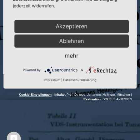
jederzeit widerrufen.
Seite:
667–670
Autoren:
J. Hellinger und V. Dürrschmidt
Akzeptieren
Jahr:
1980
Ablehnen
mehr
Powered by
&
Impressum
|
Datenschutzerklärung
Cookie-Einstellungen
|
Inhalte:
Prof. Dr. med. Johannes Hellinger, München |
Realisation:
DOUBLE-A-DESIGN