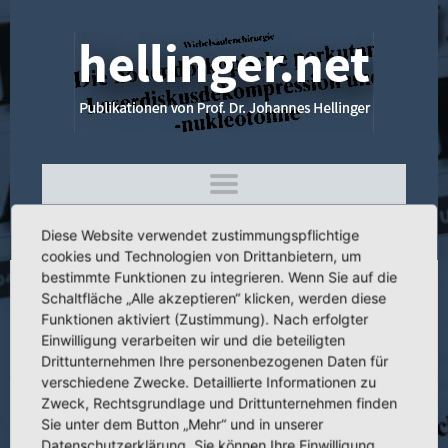
Diese Website verwendet zustimmungspflichtige
cookies und Technologien von Drittanbietern, um
bestimmte Funktionen zu integrieren. Wenn Sie auf die
Schaltfläche „Alle akzeptieren“ klicken, werden diese
3.105 Möglichkeiten der Beinverlängerung
Funktionen aktiviert (Zustimmung). Nach erfolgter
an der unteren Extremität bei
Einwilligung verarbeiten wir und die beteiligten
Pseudoarthrosen
Drittunternehmen Ihre personenbezogenen Daten für
verschiedene Zwecke. Detaillierte Informationen zu
Zweck, Rechtsgrundlage und Drittunternehmen finden
Sie unter dem Button „Mehr“ und in unserer
Datenschutzerklärung. Sie können Ihre Einwilligung