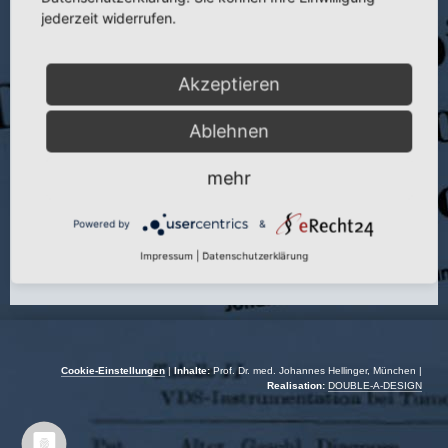
Titel:
Operative Beinverlängerung mit Distraktionsosteotomie und
jederzeit widerrufen.
Pseudoarthrosendistraktion
Publikation:
Beitr. Orthop. u. Traumatol. 20 (1982)
Akzeptieren
Seite:
580
Autoren:
J. Hellinger und R. Schottmann
Ablehnen
Jahr:
1982
mehr
Powered by
&
Impressum
|
Datenschutzerklärung
Cookie-Einstellungen
|
Inhalte:
Prof. Dr. med. Johannes Hellinger, München |
Realisation:
DOUBLE-A-DESIGN