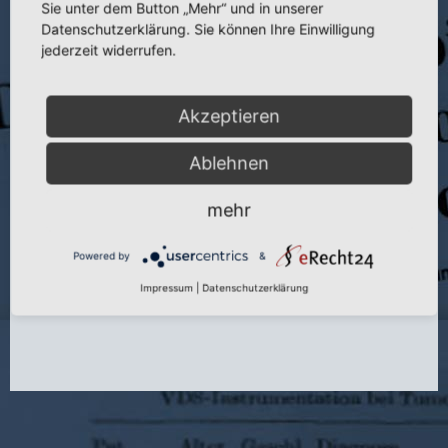
Sie unter dem Button „Mehr“ und in unserer
Datenschutzerklärung. Sie können Ihre Einwilligung
jederzeit widerrufen.
Titel:
Die Erzeugung oligotropher Pseudoarthrosen durch Anwendung
tiefer Temperaturen und deren Stimulation mit bipolaren
Rechteckimpulsfolgen und Interferenzstrom
Akzeptieren
Publikation:
Beitr. Orthop. u. Traumatol. 31 (1984)
Seite:
75–83
Ablehnen
Autoren:
L. Beer, J. Kleditzsch, Th. Schubert, J. Hellinger, U. Dutschke
mehr
und E. Kuhlisch
Jahr:
1984
Powered by
&
Impressum
|
Datenschutzerklärung