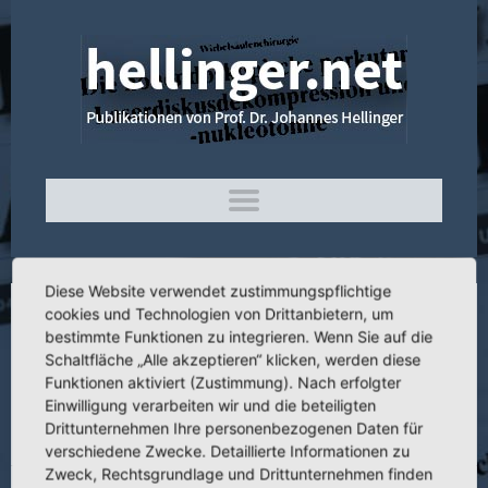
Diese Website verwendet zustimmungspflichtige
cookies und Technologien von Drittanbietern, um
3.148 Die Erzeugung oligotropher
bestimmte Funktionen zu integrieren. Wenn Sie auf die
Pseudoarthrosen durch Anwendung tiefer
Schaltfläche „Alle akzeptieren“ klicken, werden diese
Funktionen aktiviert (Zustimmung). Nach erfolgter
Temperaturen und deren Stimulation mit
Einwilligung verarbeiten wir und die beteiligten
bipolaren Rechteckimpulsfolgen und
Drittunternehmen Ihre personenbezogenen Daten für
Interferenzstrom
verschiedene Zwecke. Detaillierte Informationen zu
Zweck, Rechtsgrundlage und Drittunternehmen finden