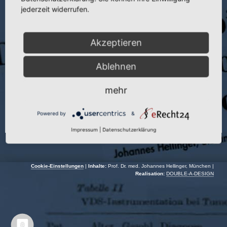
Publikation:
Beitr. Orthop. u. Traumatol. 31 (1984)
jederzeit widerrufen.
Seite:
75–83
Akzeptieren
Autoren:
J. Helinger und H. Hornuf
Jahr:
1984
Ablehnen
mehr
Powered by
&
Impressum
|
Datenschutzerklärung
Cookie-Einstellungen
|
Inhalte:
Prof. Dr. med. Johannes Hellinger, München |
Realisation:
DOUBLE-A-DESIGN