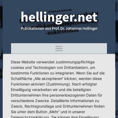
Diese Website verwendet zustimmungspflichtige
cookies und Technologien von Drittanbietern, um
bestimmte Funktionen zu integrieren. Wenn Sie auf die
Schaltfläche „Alle akzeptieren“ klicken, werden diese
3.150 Harrington-Stabilisation bei
Funktionen aktiviert (Zustimmung). Nach erfolgter
inkurablen Wirbelsäulentumoren
Einwilligung verarbeiten wir und die beteiligten
Drittunternehmen Ihre personenbezogenen Daten für
verschiedene Zwecke. Detaillierte Informationen zu
Zweck, Rechtsgrundlage und Drittunternehmen finden
Sie unter dem Button „Mehr“ und in unserer
Titel:
Harrington-Stabilisation bei inkurablen Wirbelsäulentumoren
Datenschutzerklärung. Sie können Ihre Einwilligung