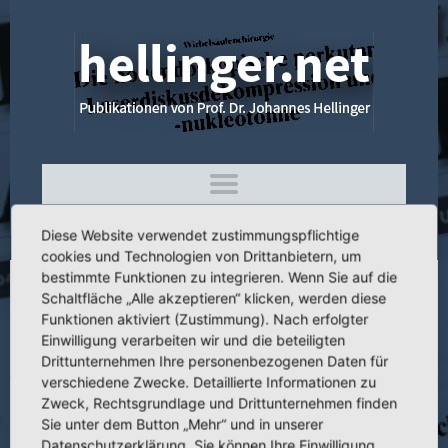
Diese Website verwendet zustimmungspflichtige
cookies und Technologien von Drittanbietern, um
bestimmte Funktionen zu integrieren. Wenn Sie auf die
Schaltfläche „Alle akzeptieren“ klicken, werden diese
4.046 Die Behandlung von
Funktionen aktiviert (Zustimmung). Nach erfolgter
Pseudoarthrosen langer Röhrenknochen
Einwilligung verarbeiten wir und die beteiligten
mit simultaner Beinverlängerung (Ilisarow)
Drittunternehmen Ihre personenbezogenen Daten für
verschiedene Zwecke. Detaillierte Informationen zu
Zweck, Rechtsgrundlage und Drittunternehmen finden
Sie unter dem Button „Mehr“ und in unserer
Datenschutzerklärung. Sie können Ihre Einwilligung