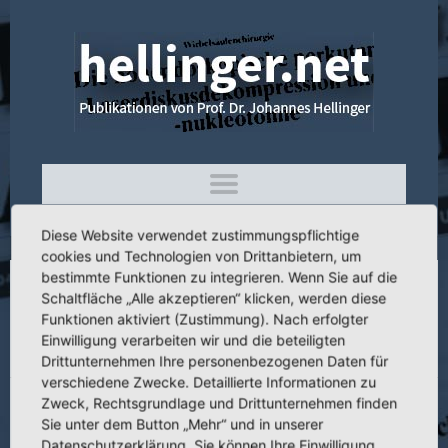
Diese Website verwendet zustimmungspflichtige
cookies und Technologien von Drittanbietern, um
bestimmte Funktionen zu integrieren. Wenn Sie auf die
Schaltfläche „Alle akzeptieren“ klicken, werden diese
4.066 Die Epiphyseolysis capitis femoris
Funktionen aktiviert (Zustimmung). Nach erfolgter
als präarthrotische Deformität unter
Einwilligung verarbeiten wir und die beteiligten
Berücksichtigung des Therapiewandels
Drittunternehmen Ihre personenbezogenen Daten für
verschiedene Zwecke. Detaillierte Informationen zu
Zweck, Rechtsgrundlage und Drittunternehmen finden
Sie unter dem Button „Mehr“ und in unserer
Datenschutzerklärung. Sie können Ihre Einwilligung