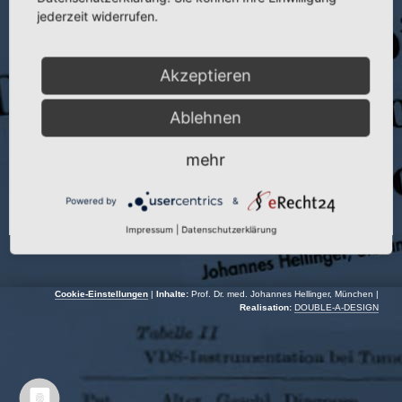
Veranstaltung:
Wiss. Sitzung der Ges. der Chir. Wiens
jederzeit widerrufen.
Autor:
J. Hellinger
Akzeptieren
Veranstaltungsort:
Wien | Österreich
Veranstaltungsdatum:
01.12.1977
Ablehnen
mehr
Powered by
&
Impressum
|
Datenschutzerklärung
Cookie-Einstellungen
|
Inhalte:
Prof. Dr. med. Johannes Hellinger, München |
Realisation:
DOUBLE-A-DESIGN