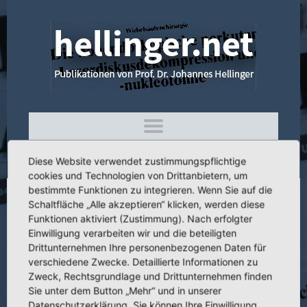
Diese Website verwendet zustimmungspflichtige
cookies und Technologien von Drittanbietern, um
bestimmte Funktionen zu integrieren. Wenn Sie auf die
Schaltfläche „Alle akzeptieren“ klicken, werden diese
4.096 Pseudoarthrosendistraktion zur
Funktionen aktiviert (Zustimmung). Nach erfolgter
Extremitätenverlängerung
Einwilligung verarbeiten wir und die beteiligten
Drittunternehmen Ihre personenbezogenen Daten für
verschiedene Zwecke. Detaillierte Informationen zu
Zweck, Rechtsgrundlage und Drittunternehmen finden
Sie unter dem Button „Mehr“ und in unserer
Titel:
Pseudoarthrosendistraktion zur Extremitätenverlängerung
Datenschutzerklärung. Sie können Ihre Einwilligung