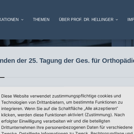
KATIONEN
THEMEN
ÜBER PROF. DR. HELLINGER
IM
nden der 25. Tagung der Ges. für Orthopä
Diese Website verwendet zustimmungspflichtige cookies und
r Ges. für Orthopädie der DDR „Aspekte der modernen Orthopädie“
Technologien von Drittanbietern, um bestimmte Funktionen zu
integrieren. Wenn Sie auf die Schaltfläche „Alle akzeptieren“
t. Beteiligung
klicken, werden diese Funktionen aktiviert (Zustimmung). Nach
erfolgter Einwilligung verarbeiten wir und die beteiligten
Drittunternehmen Ihre personenbezogenen Daten für verschiedene
Zwecke. Detaillierte Informationen zu Zweck, Rechtsgrundlage und