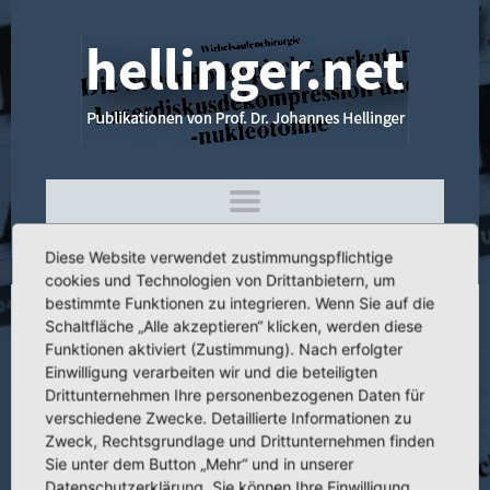
Diese Website verwendet zustimmungspflichtige
cookies und Technologien von Drittanbietern, um
bestimmte Funktionen zu integrieren. Wenn Sie auf die
Schaltfläche „Alle akzeptieren“ klicken, werden diese
4.102 Nosologie der zervikalen
Funktionen aktiviert (Zustimmung). Nach erfolgter
vertebragenen Sydrome
Einwilligung verarbeiten wir und die beteiligten
Drittunternehmen Ihre personenbezogenen Daten für
verschiedene Zwecke. Detaillierte Informationen zu
Zweck, Rechtsgrundlage und Drittunternehmen finden
Sie unter dem Button „Mehr“ und in unserer
Titel:
Nosologie der zervikalen vertebragenen Sydrome
Datenschutzerklärung. Sie können Ihre Einwilligung