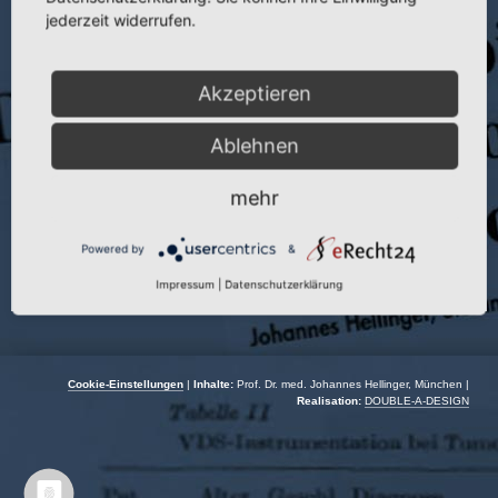
Veranstaltung:
25.Tagung der Ges. f. Orthop. der DDR mit int.
jederzeit widerrufen.
Beteiligung
Autoren:
J. Hellinger und U. Manitz
Akzeptieren
Veranstaltungsort:
Dresden
Ablehnen
Veranstaltungsdatum:
04.06.–08.06.1978
mehr
Powered by
&
Impressum
|
Datenschutzerklärung
Cookie-Einstellungen
|
Inhalte:
Prof. Dr. med. Johannes Hellinger, München |
Realisation:
DOUBLE-A-DESIGN