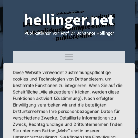
Diese Website verwendet zustimmungspflichtige
cookies und Technologien von Drittanbietern, um
bestimmte Funktionen zu integrieren. Wenn Sie auf die
Schaltfläche „Alle akzeptieren“ klicken, werden diese
4.123 Ergebnisse der operativen
Funktionen aktiviert (Zustimmung). Nach erfolgter
Behandlungen der myelodysplastischen
Einwilligung verarbeiten wir und die beteiligten
Lähmungsluxation am Hüftgelenk
Drittunternehmen Ihre personenbezogenen Daten für
verschiedene Zwecke. Detaillierte Informationen zu
Zweck, Rechtsgrundlage und Drittunternehmen finden
Sie unter dem Button „Mehr“ und in unserer
Datenschutzerklärung. Sie können Ihre Einwilligung