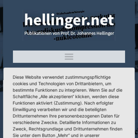
Diese Website verwendet zustimmungspflichtige
cookies und Technologien von Drittanbietern, um
bestimmte Funktionen zu integrieren. Wenn Sie auf die
4.131 Indikationen, Möglichkeiten und
Schaltfläche „Alle akzeptieren“ klicken, werden diese
Grenzen der operativen Behandlung bei
Funktionen aktiviert (Zustimmung). Nach erfolgter
Coxarthrosen sowie die Probleme der
Einwilligung verarbeiten wir und die beteiligten
Drittunternehmen Ihre personenbezogenen Daten für
ambulanten Nachbehandlung nach
verschiedene Zwecke. Detaillierte Informationen zu
operativen Eingriffen an der Hüfte
Zweck, Rechtsgrundlage und Drittunternehmen finden
Sie unter dem Button „Mehr“ und in unserer