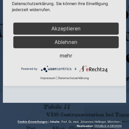
Datenschutzerklärung. Sie können Ihre Einwilligung
jederzeit widerrufen.
Titel:
Indikationen, Möglichkeiten und Grenzen der operativen
Behandlung bei Coxarthrosen sowie die Probleme der ambulanten
Nachbehandlung nach operativen Eingriffen an der Hüfte
Akzeptieren
Veranstaltung:
4. Arbeitstagung der Arbeitsgemeinschaft „Ambulante
Orthopädie“ der Ges. f. Orthop. der DDR
Ablehnen
Autor:
J. Hellinger
mehr
Veranstaltungsdatum:
21.09.–25.09.1980
Powered by
&
Impressum
|
Datenschutzerklärung
Cookie-Einstellungen
|
Inhalte:
Prof. Dr. med. Johannes Hellinger, München |
Realisation:
DOUBLE-A-DESIGN