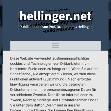
Diese Website verwendet zustimmungspflichtige
cookies und Technologien von Drittanbietern, um
bestimmte Funktionen zu integrieren. Wenn Sie auf die
Schaltfläche „Alle akzeptieren“ klicken, werden diese
4.136 Ergebnisse der Wagner-Schalen-TEP
Funktionen aktiviert (Zustimmung). Nach erfolgter
Einwilligung verarbeiten wir und die beteiligten
Drittunternehmen Ihre personenbezogenen Daten für
verschiedene Zwecke. Detaillierte Informationen zu
Zweck, Rechtsgrundlage und Drittunternehmen finden
Titel:
Ergebnisse der Wagner-Schalen-TEP
Sie unter dem Button „Mehr“ und in unserer
Veranstaltung:
3. Kongress der bulgarischen Orthopäden und
Datenschutzerklärung. Sie können Ihre Einwilligung