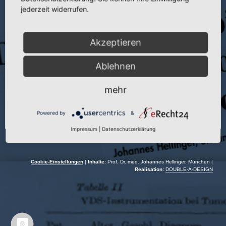
Traumatologen
jederzeit widerrufen.
Autoren:
J. Helinger und W. Purath
Veranstaltungsort:
Pleven | Bulgarien
Akzeptieren
Veranstaltungsdatum:
10.10.–12.10.1980
Ablehnen
mehr
Powered by
&
Impressum
|
Datenschutzerklärung
Cookie-Einstellungen
|
Inhalte:
Prof. Dr. med. Johannes Hellinger, München |
Realisation:
DOUBLE-A-DESIGN