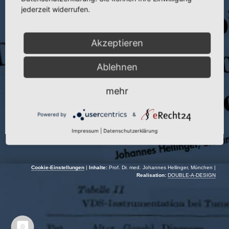
Veranstaltung:
Weiterbidlungstagung für Physiotherapeuten
jederzeit widerrufen.
Autor:
J. Hellinger
Akzeptieren
Veranstaltungsort:
Karl-Marx-Stadt
Veranstaltungsdatum:
17.12.–19.12.1980
Ablehnen
mehr
Powered by
&
Impressum
|
Datenschutzerklärung
Cookie-Einstellungen
|
Inhalte:
Prof. Dr. med. Johannes Hellinger, München |
Realisation:
DOUBLE-A-DESIGN