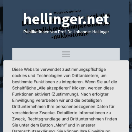
Diese Website verwendet zustimmungspflichtige
cookies und Technologien von Drittanbietern, um
bestimmte Funktionen zu integrieren. Wenn Sie auf die
Schaltfläche „Alle akzeptieren“ klicken, werden diese
4.138 Die Entwicklung der Diagnostik und
Funktionen aktiviert (Zustimmung). Nach erfolgter
Therapie bei Skoliosen
Einwilligung verarbeiten wir und die beteiligten
Drittunternehmen Ihre personenbezogenen Daten für
verschiedene Zwecke. Detaillierte Informationen zu
Zweck, Rechtsgrundlage und Drittunternehmen finden
Sie unter dem Button „Mehr“ und in unserer
Titel:
Die Entwicklung der Diagnostik und Therapie bei Skoliosen
Datenschutzerklärung. Sie können Ihre Einwilligung