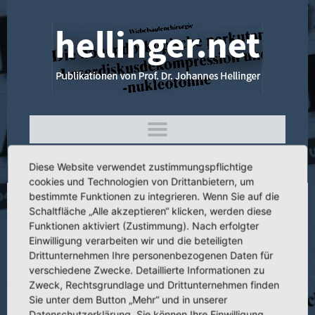
Diese Website verwendet zustimmungspflichtige
cookies und Technologien von Drittanbietern, um
bestimmte Funktionen zu integrieren. Wenn Sie auf die
Schaltfläche „Alle akzeptieren“ klicken, werden diese
4.154 Tierexperimentelle u. klin.
Funktionen aktiviert (Zustimmung). Nach erfolgter
Ergebnisse der Elektrostimulation bei der
Einwilligung verarbeiten wir und die beteiligten
Frakturheilung u.
Drittunternehmen Ihre personenbezogenen Daten für
Pseudoarthrosebehandlung
verschiedene Zwecke. Detaillierte Informationen zu
Zweck, Rechtsgrundlage und Drittunternehmen finden
Sie unter dem Button „Mehr“ und in unserer
Datenschutzerklärung. Sie können Ihre Einwilligung