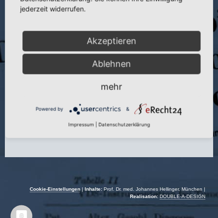
Titel:
Postoperative Fehlstellungen nach Hüfttotalendoprothesen und
jederzeit widerrufen.
deren Korrektur
Veranstaltung:
Sommertagung 1983 der Österr. Ges. f. Orthop. u. orthop.
Chir.
Akzeptieren
Autoren:
J. Hellinger und H. Fengler
Ablehnen
Veranstaltungsort:
Innsbruck | Österreich
mehr
Veranstaltungsdatum:
02.06.–04.06.1983
Powered by
&
Impressum
|
Datenschutzerklärung
Cookie-Einstellungen
|
Inhalte:
Prof. Dr. med. Johannes Hellinger, München |
Realisation:
DOUBLE-A-DESIGN