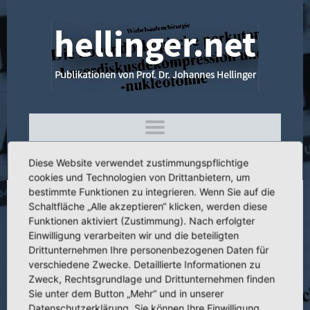
Diese Website verwendet zustimmungspflichtige
cookies und Technologien von Drittanbietern, um
bestimmte Funktionen zu integrieren. Wenn Sie auf die
Schaltfläche „Alle akzeptieren“ klicken, werden diese
4.195 Postoperative Fehlstellungen nach
Funktionen aktiviert (Zustimmung). Nach erfolgter
Hüfttotalendoprothesen und deren
Einwilligung verarbeiten wir und die beteiligten
Korrektur
Drittunternehmen Ihre personenbezogenen Daten für
verschiedene Zwecke. Detaillierte Informationen zu
Zweck, Rechtsgrundlage und Drittunternehmen finden
Sie unter dem Button „Mehr“ und in unserer
Datenschutzerklärung. Sie können Ihre Einwilligung