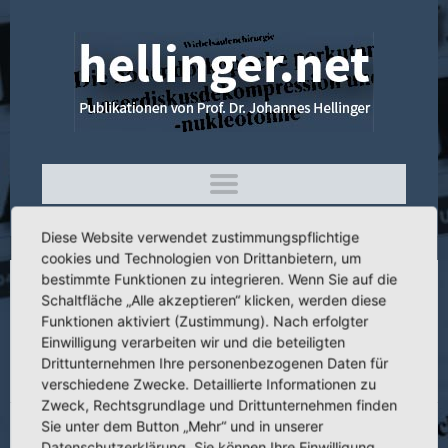
Diese Website verwendet zustimmungspflichtige
cookies und Technologien von Drittanbietern, um
bestimmte Funktionen zu integrieren. Wenn Sie auf die
Schaltfläche „Alle akzeptieren“ klicken, werden diese
4.197 Indikation, Technik und Ergebnisse
Funktionen aktiviert (Zustimmung). Nach erfolgter
der Harris-Plastik bei der
Einwilligung verarbeiten wir und die beteiligten
endoprothetischen Versorgung von
Drittunternehmen Ihre personenbezogenen Daten für
Dysplasiekoxarthrosen
verschiedene Zwecke. Detaillierte Informationen zu
Zweck, Rechtsgrundlage und Drittunternehmen finden
Sie unter dem Button „Mehr“ und in unserer
Datenschutzerklärung. Sie können Ihre Einwilligung