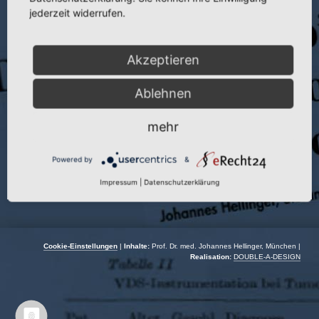
jederzeit widerrufen.
Veranstaltung:
Fortbildungsvortr.
Autor:
J. Hellinger
Akzeptieren
Veranstaltungsort:
Dortmund
Ablehnen
Veranstaltungsdatum:
07.08.1993
mehr
Powered by
&
Impressum
|
Datenschutzerklärung
Cookie-Einstellungen
|
Inhalte:
Prof. Dr. med. Johannes Hellinger, München |
Realisation:
DOUBLE-A-DESIGN