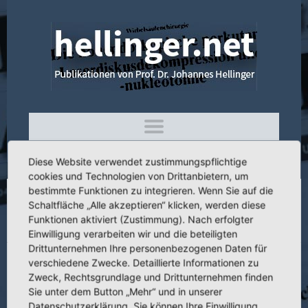
Diese Website verwendet zustimmungspflichtige
cookies und Technologien von Drittanbietern, um
bestimmte Funktionen zu integrieren. Wenn Sie auf die
Schaltfläche „Alle akzeptieren“ klicken, werden diese
4.238 Die perkutane Laseroperation bei
Funktionen aktiviert (Zustimmung). Nach erfolgter
Bandscheibenvorwölbung und -vorfällen
Einwilligung verarbeiten wir und die beteiligten
Drittunternehmen Ihre personenbezogenen Daten für
verschiedene Zwecke. Detaillierte Informationen zu
Zweck, Rechtsgrundlage und Drittunternehmen finden
Sie unter dem Button „Mehr“ und in unserer
Titel:
Die perkutane Laseroperation bei Bandscheibenvorwölbung und -
Datenschutzerklärung. Sie können Ihre Einwilligung
vorfällen