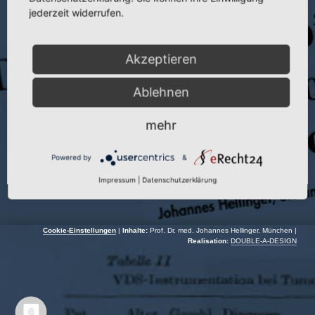
Veranstaltung:
SICOT’93
jederzeit widerrufen.
Autor:
J. Hellinger
Akzeptieren
Veranstaltungsort:
Seoul | Südkorea
Veranstaltungsdatum:
28.08.–03.09.1993
Ablehnen
mehr
Powered by
&
Impressum
|
Datenschutzerklärung
Cookie-Einstellungen
|
Inhalte:
Prof. Dr. med. Johannes Hellinger, München |
Realisation:
DOUBLE-A-DESIGN