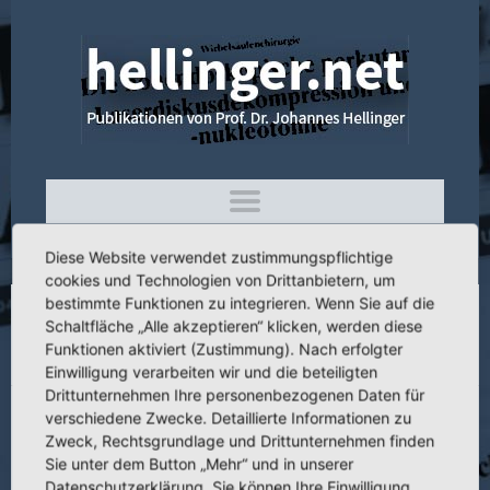
Diese Website verwendet zustimmungspflichtige
cookies und Technologien von Drittanbietern, um
bestimmte Funktionen zu integrieren. Wenn Sie auf die
Schaltfläche „Alle akzeptieren“ klicken, werden diese
4.242 Experiences on 800
Funktionen aktiviert (Zustimmung). Nach erfolgter
Lasernukleotomies
Einwilligung verarbeiten wir und die beteiligten
Drittunternehmen Ihre personenbezogenen Daten für
verschiedene Zwecke. Detaillierte Informationen zu
Zweck, Rechtsgrundlage und Drittunternehmen finden
Sie unter dem Button „Mehr“ und in unserer
Titel:
Experiences on 800 Lasernukleotomies
Datenschutzerklärung. Sie können Ihre Einwilligung