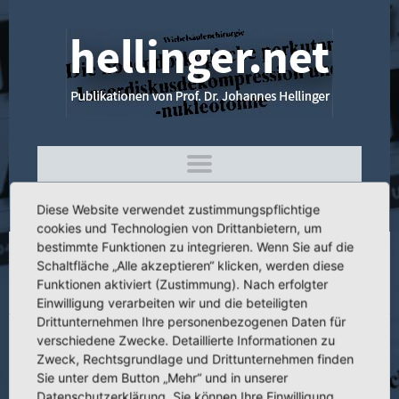
Diese Website verwendet zustimmungspflichtige
cookies und Technologien von Drittanbietern, um
bestimmte Funktionen zu integrieren. Wenn Sie auf die
Schaltfläche „Alle akzeptieren“ klicken, werden diese
4.252 Cervical Percutaneous Laser
Funktionen aktiviert (Zustimmung). Nach erfolgter
Nucleotomy
Einwilligung verarbeiten wir und die beteiligten
Drittunternehmen Ihre personenbezogenen Daten für
verschiedene Zwecke. Detaillierte Informationen zu
Zweck, Rechtsgrundlage und Drittunternehmen finden
Sie unter dem Button „Mehr“ und in unserer
Titel:
Cervical Percutaneous Laser Nucleotomy
Datenschutzerklärung. Sie können Ihre Einwilligung
Laser in the Musculoskeletal System. IMLAS