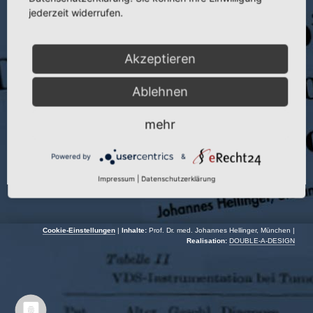
Veranstaltung:
jederzeit widerrufen.
Autor:
J. Hellinger
Akzeptieren
Veranstaltungsort:
Neuchatel | Schweiz
Veranstaltungsdatum:
15.09.–17.09.1994
Ablehnen
mehr
Powered by
&
Impressum
|
Datenschutzerklärung
Cookie-Einstellungen
|
Inhalte:
Prof. Dr. med. Johannes Hellinger, München |
Realisation:
DOUBLE-A-DESIGN