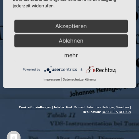
jederzeit widerrufen.
Veranstaltung:
Laser in the Musculoskeletal System. IMLAS
Autor:
J. Hellinger
Akzeptieren
Veranstaltungsort:
Neuchatel | Schweiz
Ablehnen
Veranstaltungsdatum:
15.09.–17.09.1994
mehr
Powered by
&
Impressum
|
Datenschutzerklärung
Cookie-Einstellungen
|
Inhalte:
Prof. Dr. med. Johannes Hellinger, München |
Realisation:
DOUBLE-A-DESIGN