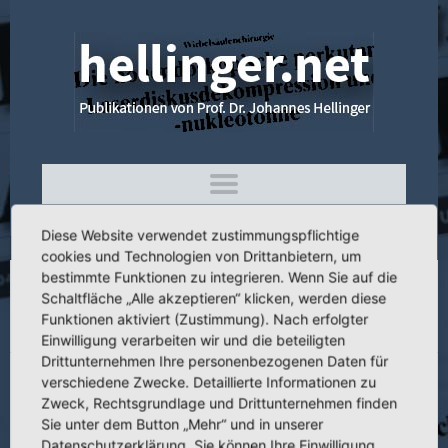
Diese Website verwendet zustimmungspflichtige
cookies und Technologien von Drittanbietern, um
bestimmte Funktionen zu integrieren. Wenn Sie auf die
Schaltfläche „Alle akzeptieren“ klicken, werden diese
4.253 Simultaneous Laser-Nucleotomy of
Funktionen aktiviert (Zustimmung). Nach erfolgter
Cervical and Lumbar Disc Herniations
Einwilligung verarbeiten wir und die beteiligten
Drittunternehmen Ihre personenbezogenen Daten für
verschiedene Zwecke. Detaillierte Informationen zu
Zweck, Rechtsgrundlage und Drittunternehmen finden
Sie unter dem Button „Mehr“ und in unserer
Titel:
Simultaneous Laser-Nucleotomy of Cervical and Lumbar Disc
Datenschutzerklärung. Sie können Ihre Einwilligung
Herniations