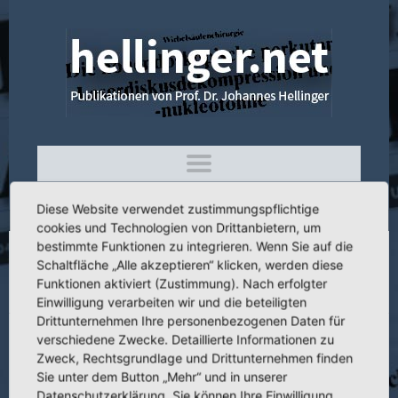
Diese Website verwendet zustimmungspflichtige
cookies und Technologien von Drittanbietern, um
bestimmte Funktionen zu integrieren. Wenn Sie auf die
Schaltfläche „Alle akzeptieren“ klicken, werden diese
4.277 A new ring-fixator for dynamometric
Funktionen aktiviert (Zustimmung). Nach erfolgter
management of osteosynthesis
Einwilligung verarbeiten wir und die beteiligten
Drittunternehmen Ihre personenbezogenen Daten für
verschiedene Zwecke. Detaillierte Informationen zu
Zweck, Rechtsgrundlage und Drittunternehmen finden
Sie unter dem Button „Mehr“ und in unserer
Titel:
A new ring-fixator for dynamometric management of osteosynthesis
Datenschutzerklärung. Sie können Ihre Einwilligung