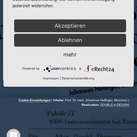
Veranstaltung:
EFORT
jederzeit widerrufen.
Autoren:
T. Schewior, M Janovec und J. Hellinger
Akzeptieren
Veranstaltungsort:
München
Veranstaltungsdatum:
04.07.–07.07.1995
Ablehnen
mehr
Powered by
&
Impressum
|
Datenschutzerklärung
Cookie-Einstellungen
|
Inhalte:
Prof. Dr. med. Johannes Hellinger, München |
Realisation:
DOUBLE-A-DESIGN