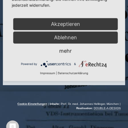
jederzeit widerrufen.
Veranstaltung:
4th Symposium on Laser-assisted Endoscopic and
Arthroscopic intervention in Orthopaedics
Akzeptieren
Autor:
J. Hellinger
Veranstaltungsort:
Universitätsklinik Balgrist in Zürich | Schweiz
Ablehnen
Veranstaltungsdatum:
24.08.–25.08.1995
mehr
Powered by
&
Impressum
|
Datenschutzerklärung
Cookie-Einstellungen
|
Inhalte:
Prof. Dr. med. Johannes Hellinger, München |
Realisation:
DOUBLE-A-DESIGN