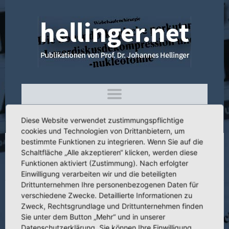
Diese Website verwendet zustimmungspflichtige
cookies und Technologien von Drittanbietern, um
bestimmte Funktionen zu integrieren. Wenn Sie auf die
Schaltfläche „Alle akzeptieren“ klicken, werden diese
4.278 Laser Disc Surgery in the Cervical
Funktionen aktiviert (Zustimmung). Nach erfolgter
Spine. Technique and Clinical outcome
Einwilligung verarbeiten wir und die beteiligten
Drittunternehmen Ihre personenbezogenen Daten für
verschiedene Zwecke. Detaillierte Informationen zu
Zweck, Rechtsgrundlage und Drittunternehmen finden
Sie unter dem Button „Mehr“ und in unserer
Titel:
Laser Disc Surgery in the Cervical Spine. Technique and Clinical
Datenschutzerklärung. Sie können Ihre Einwilligung
outcome