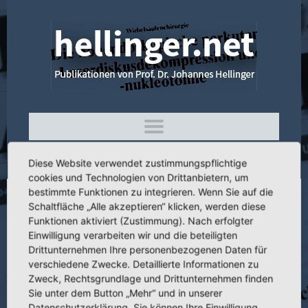
Diese Website verwendet zustimmungspflichtige
cookies und Technologien von Drittanbietern, um
bestimmte Funktionen zu integrieren. Wenn Sie auf die
Schaltfläche „Alle akzeptieren“ klicken, werden diese
4.315 Der Computerisierte Spine-Motion-
Funktionen aktiviert (Zustimmung). Nach erfolgter
Test mit integriertem perkutanen
Einwilligung verarbeiten wir und die beteiligten
Rückenmuskel-EMG zur Quantifizierung
Drittunternehmen Ihre personenbezogenen Daten für
lokaler vertebraler Befunde
verschiedene Zwecke. Detaillierte Informationen zu
Zweck, Rechtsgrundlage und Drittunternehmen finden
Sie unter dem Button „Mehr“ und in unserer
Datenschutzerklärung. Sie können Ihre Einwilligung