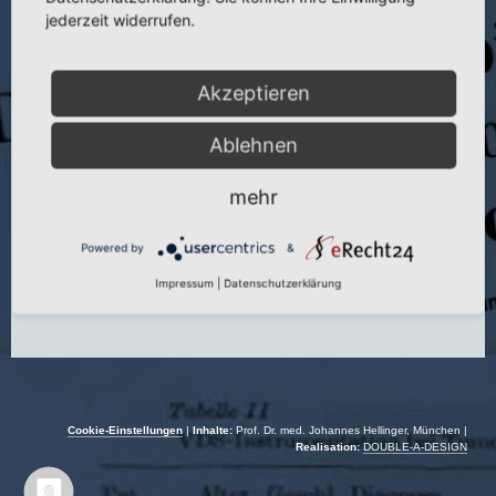
Titel:
Percutaneous Laser Disk Decompression and Nucleotomy in
jederzeit widerrufen.
Cases of Postnucleotomy Syndromes
Veranstaltung:
XII Inter. Congr. Intern. Soc. f. Laser Surgery and
Medicine
Akzeptieren
Autor:
J. Hellinger und S. Hellinger
Ablehnen
Veranstaltungsort:
Rostock
mehr
Veranstaltungsdatum:
11.09.–13.09.1997
Powered by
&
Impressum
|
Datenschutzerklärung
Cookie-Einstellungen
|
Inhalte:
Prof. Dr. med. Johannes Hellinger, München |
Realisation:
DOUBLE-A-DESIGN