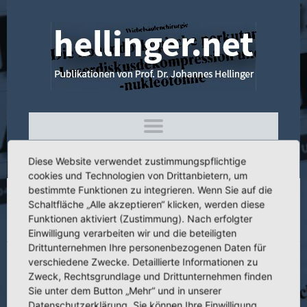
Diese Website verwendet zustimmungspflichtige
cookies und Technologien von Drittanbietern, um
bestimmte Funktionen zu integrieren. Wenn Sie auf die
Schaltfläche „Alle akzeptieren“ klicken, werden diese
4.327 Die minimalinvasive dorsoventale
Funktionen aktiviert (Zustimmung). Nach erfolgter
LWS-Fusion nach J. Hellinger
Einwilligung verarbeiten wir und die beteiligten
Drittunternehmen Ihre personenbezogenen Daten für
verschiedene Zwecke. Detaillierte Informationen zu
Zweck, Rechtsgrundlage und Drittunternehmen finden
Sie unter dem Button „Mehr“ und in unserer
Titel:
Die minimalinvasive dorsoventale LWS-Fusion nach J. Hellinger
Datenschutzerklärung. Sie können Ihre Einwilligung