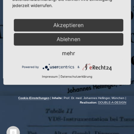
Veranstaltung:
Deutsch. Österreich. Orthopädenkongress
jederzeit widerrufen.
Autoren:
J. Hellinger, J. Schimmler und H. Schönhofer
Akzeptieren
Veranstaltungsort:
Wien | Österreich
Veranstaltungsdatum:
17.09.–21.09.1997
Ablehnen
mehr
Powered by
&
Impressum
|
Datenschutzerklärung
Cookie-Einstellungen
|
Inhalte:
Prof. Dr. med. Johannes Hellinger, München |
Realisation:
DOUBLE-A-DESIGN