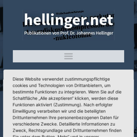
Diese Website verwendet zustimmungspflichtige
cookies und Technologien von Drittanbietern, um
bestimmte Funktionen zu integrieren. Wenn Sie auf die
4.338 Die nonendoskopische perkutane
Schaltfläche „Alle akzeptieren“ klicken, werden diese
Laserdiskusdekompression und –
Funktionen aktiviert (Zustimmung). Nach erfolgter
nukleotomie mit dem Neodym-YAG-1074
Einwilligung verarbeiten wir und die beteiligten
nm zur Behandlung vertebragener
Drittunternehmen Ihre personenbezogenen Daten für
diskogener Schmerzsyndrome
verschiedene Zwecke. Detaillierte Informationen zu
Zweck, Rechtsgrundlage und Drittunternehmen finden
Sie unter dem Button „Mehr“ und in unserer