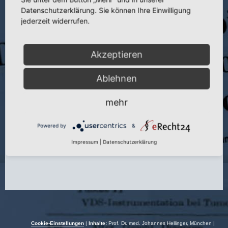
Datenschutzerklärung. Sie können Ihre Einwilligung
jederzeit widerrufen.
Titel:
Die nonendoskopische perkutane Laserdiskusdekompression und
–nukleotomie mit dem Neodym-YAG-1074 nm zur Behandlung
vertebragener diskogener Schmerzsyndrome
Akzeptieren
Veranstaltung:
3. Kongr. DIVS
Ablehnen
Autor:
J. Hellinger
Veranstaltungsort:
Hamburg
mehr
Veranstaltungsdatum:
13.03.–14.03.1998
Powered by
&
Impressum
|
Datenschutzerklärung
Cookie-Einstellungen
|
Inhalte:
Prof. Dr. med. Johannes Hellinger, München |