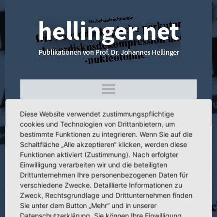
Diese Website verwendet zustimmungspflichtige
cookies und Technologien von Drittanbietern, um
bestimmte Funktionen zu integrieren. Wenn Sie auf die
Schaltfläche „Alle akzeptieren“ klicken, werden diese
4.350 Zehn Jahre interventionelle
Funktionen aktiviert (Zustimmung). Nach erfolgter
Schmerztherapie bei diskogenen
Einwilligung verarbeiten wir und die beteiligten
Schmerzsyndromen mit Nd-YAG-PLDN
Drittunternehmen Ihre personenbezogenen Daten für
verschiedene Zwecke. Detaillierte Informationen zu
Zweck, Rechtsgrundlage und Drittunternehmen finden
Sie unter dem Button „Mehr“ und in unserer
Datenschutzerklärung. Sie können Ihre Einwilligung