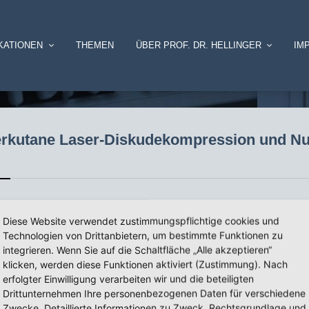
KATIONEN
THEMEN
ÜBER PROF. DR. HELLINGER
IM
perkutane Laser-Diskudekompression und N
Diese Website verwendet zustimmungspflichtige cookies und
ompression und Nukleotomie mit dem Nd-YAG-Laser 1064 nm in Deut
Technologien von Drittanbietern, um bestimmte Funktionen zu
integrieren. Wenn Sie auf die Schaltfläche „Alle akzeptieren“
klicken, werden diese Funktionen aktiviert (Zustimmung). Nach
erfolgter Einwilligung verarbeiten wir und die beteiligten
Drittunternehmen Ihre personenbezogenen Daten für verschiedene
Zwecke. Detaillierte Informationen zu Zweck, Rechtsgrundlage und