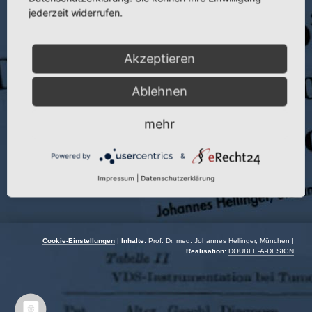
jederzeit widerrufen.
Veranstaltung:
World Spine 1
Autor:
J. Hellinger
Akzeptieren
Veranstaltungsort:
Berlin
Ablehnen
Veranstaltungsdatum:
01.08.–01.09.2000
mehr
Powered by
&
Impressum
|
Datenschutzerklärung
Cookie-Einstellungen
|
Inhalte:
Prof. Dr. med. Johannes Hellinger, München |
Realisation:
DOUBLE-A-DESIGN