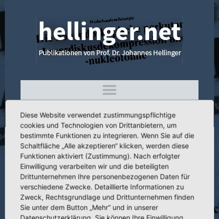
Diese Website verwendet zustimmungspflichtige
cookies und Technologien von Drittanbietern, um
bestimmte Funktionen zu integrieren. Wenn Sie auf die
Schaltfläche „Alle akzeptieren“ klicken, werden diese
4.360 Cervical Laser Nucleotomy and
Funktionen aktiviert (Zustimmung). Nach erfolgter
Decompression – The third way PLDN
Einwilligung verarbeiten wir und die beteiligten
Drittunternehmen Ihre personenbezogenen Daten für
verschiedene Zwecke. Detaillierte Informationen zu
Zweck, Rechtsgrundlage und Drittunternehmen finden
Sie unter dem Button „Mehr“ und in unserer
Titel:
Cervical Laser Nucleotomy and Decompression – The third way
Datenschutzerklärung. Sie können Ihre Einwilligung
PLDN