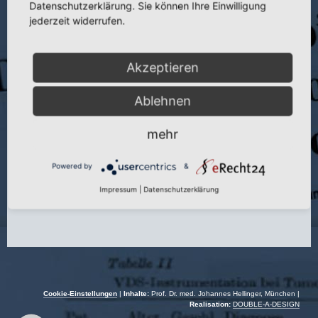
Datenschutzerklärung. Sie können Ihre Einwilligung
jederzeit widerrufen.
Titel:
Polysegmentale nonendoskopische perkutane
Laserdiskusdekompression und -nukleotomie bei disosteoligamentärer
Spinalstenose
Akzeptieren
Veranstaltung:
Jtg. Österreich. Ges. Orthop. und Orthopäd. Chir.
Autoren:
J. Hellinger, S. Stern und S Hellinger
Ablehnen
Veranstaltungsort:
Salzburg | Österreich
mehr
Veranstaltungsdatum:
29.12.–01.12.2001
Powered by
&
Impressum
|
Datenschutzerklärung
Cookie-Einstellungen
|
Inhalte:
Prof. Dr. med. Johannes Hellinger, München |
Realisation:
DOUBLE-A-DESIGN