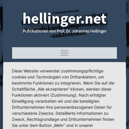
Diese Website verwendet zustimmungspflichtige
cookies und Technologien von Drittanbietern, um
bestimmte Funktionen zu integrieren. Wenn Sie auf die
4.377 Polysegmentale nonendoskopische
Schaltfläche „Alle akzeptieren“ klicken, werden diese
perkutane Laserdiskusdekompression
Funktionen aktiviert (Zustimmung). Nach erfolgter
Einwilligung verarbeiten wir und die beteiligten
und -nukleotomie bei disosteoligamentärer
Drittunternehmen Ihre personenbezogenen Daten für
Spinalstenose
verschiedene Zwecke. Detaillierte Informationen zu
Zweck, Rechtsgrundlage und Drittunternehmen finden
Sie unter dem Button „Mehr“ und in unserer