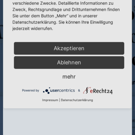
verschiedene Zwecke. Detaillierte Informationen zu
Publikation:
Beitr. Orthop. u. Traumatol. 28 (1981)
Zweck, Rechtsgrundlage und Drittunternehmen finden
Seite:
25–31
Sie unter dem Button „Mehr“ und in unserer
Datenschutzerklärung. Sie können Ihre Einwilligung
Autor:
J. Hellinger
jederzeit widerrufen.
Jahr:
1981
Akzeptieren
Ablehnen
mehr
Powered by
&
Der transoropharyngeale Zugang zu C 1 und C 2 – vollständiger Artikel
Impressum
|
Datenschutzerklärung