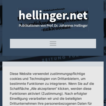
3.110 Der transoropharyngeale Zugang zu
Diese Website verwendet zustimmungspflichtige
C1 und C2
cookies und Technologien von Drittanbietern, um
bestimmte Funktionen zu integrieren. Wenn Sie auf die
Schaltfläche „Alle akzeptieren“ klicken, werden diese
Funktionen aktiviert (Zustimmung). Nach erfolgter
Einwilligung verarbeiten wir und die beteiligten
Titel:
Der transoropharyngeale Zugang zu C1 und C2
Drittunternehmen Ihre personenbezogenen Daten für