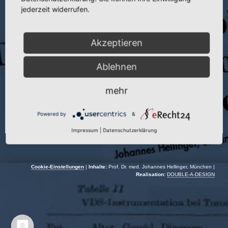
Publikation:
Folia Haemat. 88 (1967)
jederzeit widerrufen.
Seite:
1147
Akzeptieren
Autor:
J. Hellinger
Jahr:
1967
Ablehnen
mehr
Powered by
&
Impressum
|
Datenschutzerklärung
Cookie-Einstellungen
|
Inhalte:
Prof. Dr. med. Johannes Hellinger, München |
Realisation:
DOUBLE-A-DESIGN