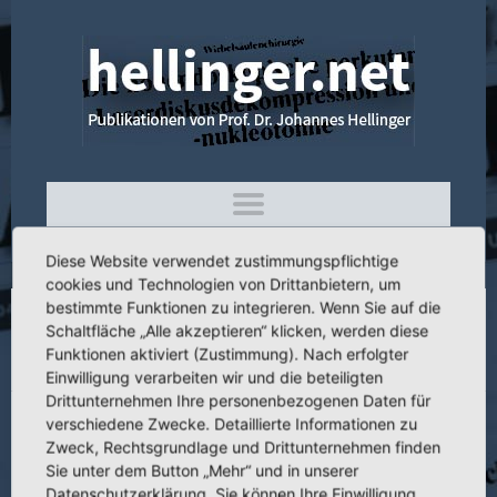
Diese Website verwendet zustimmungspflichtige
cookies und Technologien von Drittanbietern, um
bestimmte Funktionen zu integrieren. Wenn Sie auf die
Schaltfläche „Alle akzeptieren“ klicken, werden diese
3.018 Die Anwendung von PAMBA in der
Funktionen aktiviert (Zustimmung). Nach erfolgter
Urologie
Einwilligung verarbeiten wir und die beteiligten
Drittunternehmen Ihre personenbezogenen Daten für
verschiedene Zwecke. Detaillierte Informationen zu
Zweck, Rechtsgrundlage und Drittunternehmen finden
Sie unter dem Button „Mehr“ und in unserer
Titel:
Die Anwendung von PAMBA in der Urologie
Datenschutzerklärung. Sie können Ihre Einwilligung