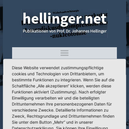
Diese Website verwendet zustimmungspflichtige
cookies und Technologien von Drittanbietern, um
bestimmte Funktionen zu integrieren. Wenn Sie auf die
Schaltfläche „Alle akzeptieren“ klicken, werden diese
3.094 Eigene Bemerkungen zum
Funktionen aktiviert (Zustimmung). Nach erfolgter
„Rheumabegriff“
Einwilligung verarbeiten wir und die beteiligten
Drittunternehmen Ihre personenbezogenen Daten für
verschiedene Zwecke. Detaillierte Informationen zu
Zweck, Rechtsgrundlage und Drittunternehmen finden
Sie unter dem Button „Mehr“ und in unserer
Titel:
Eigene Bemerkungen zum „Rheumabegriff“
Datenschutzerklärung. Sie können Ihre Einwilligung