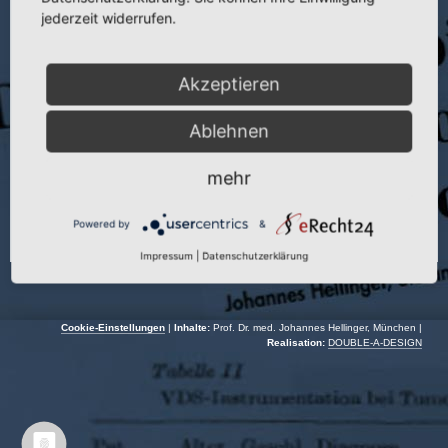
Publikation:
Beitr. Orthop. u. Traumatol. 27 (1980)
jederzeit widerrufen.
Seite:
297–301
Akzeptieren
Autoren:
J. Hellinger und C. Crasselt
Jahr:
1980
Ablehnen
mehr
Powered by
&
Impressum
|
Datenschutzerklärung
Cookie-Einstellungen
|
Inhalte:
Prof. Dr. med. Johannes Hellinger, München |
Realisation:
DOUBLE-A-DESIGN