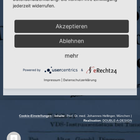
Titel:
Fibrinolyseblutungen in der Chirurgie und ihre Behandlung mit p-
jederzeit widerrufen.
Aminomethylbenzoesäure
Publikation:
Folia Haemat. 87 (1967)
Akzeptieren
Seite:
32
Autor:
J. Hellinger
Ablehnen
Jahr:
1967
mehr
Powered by
&
Impressum
|
Datenschutzerklärung
Cookie-Einstellungen
|
Inhalte:
Prof. Dr. med. Johannes Hellinger, München |
Realisation:
DOUBLE-A-DESIGN