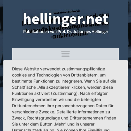
Diese Website verwendet zustimmungspflichtige
cookies und Technologien von Drittanbietern, um
bestimmte Funktionen zu integrieren. Wenn Sie auf die
Schaltfläche „Alle akzeptieren“ klicken, werden diese
3.015 Fibrinolyseblutungen in der
Funktionen aktiviert (Zustimmung). Nach erfolgter
Chirurgie und ihre Behandlung mit p-
Einwilligung verarbeiten wir und die beteiligten
Aminomethylbenzoesäure
Drittunternehmen Ihre personenbezogenen Daten für
verschiedene Zwecke. Detaillierte Informationen zu
Zweck, Rechtsgrundlage und Drittunternehmen finden
Sie unter dem Button „Mehr“ und in unserer
Datenschutzerklärung. Sie können Ihre Einwilligung