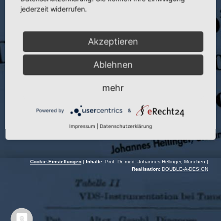
Publikation:
Zbl. Chir. 92 (1967)
jederzeit widerrufen.
Seite:
1750
Akzeptieren
Autoren:
J. Hellinger und U. Mey
Jahr:
1967
Ablehnen
mehr
Powered by
&
Impressum
|
Datenschutzerklärung
Cookie-Einstellungen
|
Inhalte:
Prof. Dr. med. Johannes Hellinger, München |
Realisation:
DOUBLE-A-DESIGN