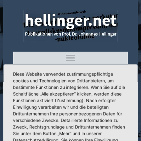
Diese Website verwendet zustimmungspflichtige
cookies und Technologien von Drittanbietern, um
bestimmte Funktionen zu integrieren. Wenn Sie auf die
Schaltfläche „Alle akzeptieren“ klicken, werden diese
3.017 Tierexperimentelle Untersuchungen
Funktionen aktiviert (Zustimmung). Nach erfolgter
zur Autoantikörperbildung
Einwilligung verarbeiten wir und die beteiligten
Drittunternehmen Ihre personenbezogenen Daten für
verschiedene Zwecke. Detaillierte Informationen zu
Zweck, Rechtsgrundlage und Drittunternehmen finden
Sie unter dem Button „Mehr“ und in unserer
Titel:
Tierexperimentelle Untersuchungen zur Autoantikörperbildung
Datenschutzerklärung. Sie können Ihre Einwilligung