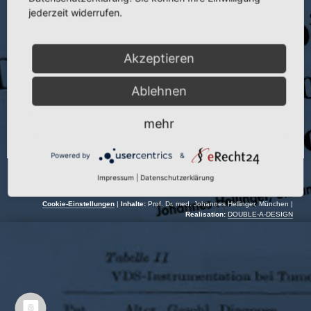
Veranstaltung:
Tagung med.-wiss. Ges. f. Chir. Jena
jederzeit widerrufen.
Autor:
J. Hellinger
Akzeptieren
Veranstaltungsort:
15.05.1965
Ablehnen
mehr
Powered by
&
Impressum
|
Datenschutzerklärung
Cookie-Einstellungen
|
Inhalte:
Prof. Dr. med. Johannes Hellinger, München |
Realisation:
DOUBLE-A-DESIGN