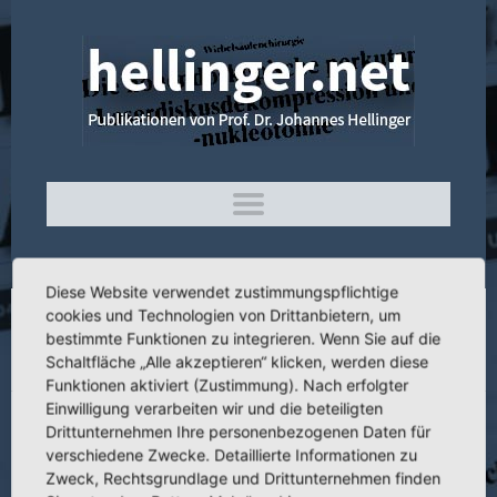
Diese Website verwendet zustimmungspflichtige
cookies und Technologien von Drittanbietern, um
2.028 In Fehlstellung geheilte Frakturen im
bestimmte Funktionen zu integrieren. Wenn Sie auf die
Schaltfläche „Alle akzeptieren“ klicken, werden diese
Bereich der unteren Gliedmaße
Funktionen aktiviert (Zustimmung). Nach erfolgter
Einwilligung verarbeiten wir und die beteiligten
Drittunternehmen Ihre personenbezogenen Daten für
verschiedene Zwecke. Detaillierte Informationen zu
Titel:
In Fehlstellung geheilte Frakturen im Bereich der unteren
Zweck, Rechtsgrundlage und Drittunternehmen finden
Gliedmaße