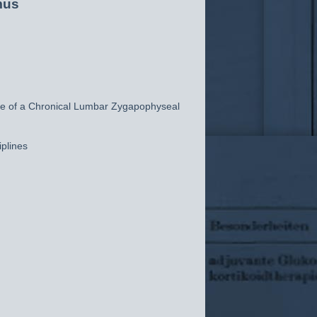
mus
e of a Chronical Lumbar Zygapophyseal
plines