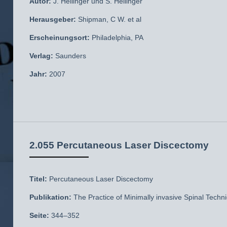
Autor:
J. Hellinger und S. Hellinger
Herausgeber:
Shipman, C W. et al
Erscheinungsort:
Philadelphia, PA
Verlag:
Saunders
Jahr:
2007
2.055 Percutaneous Laser Discectomy
Titel:
Percutaneous Laser Discectomy
Publikation:
The Practice of Minimally invasive Spinal Techn
Seite:
344–352