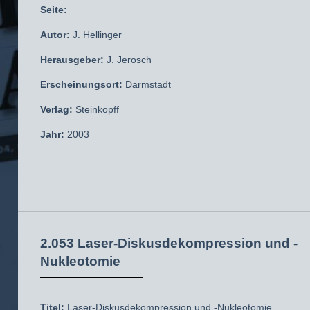
Seite:
Autor:
J. Hellinger
Herausgeber:
J. Jerosch
Erscheinungsort:
Darmstadt
Verlag:
Steinkopff
Jahr:
2003
2.053 Laser-Diskusdekompression und -
Nukleotomie
Titel:
Laser-Diskusdekompression und -Nukleotomie