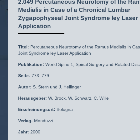
2.049 Percutaneous Neurotomy of the Ra
Medialis in Case of a Chronical Lumbar
Zygapophyseal Joint Syndrome ley Laser
Application
Titel:
Percutaneous Neurotomy of the Ramus Medialis in Cas
Joint Syndrome ley Laser Application
Publikation:
World Spine 1, Spinal Surgery and Related Disci
Seite:
773–779
Autor:
S. Stern und J. Hellinger
Herausgeber:
W. Brock, W. Schwarz, C. Wille
Erscheinungsort:
Bologna
Verlag:
Monduzzi
Jahr:
2000