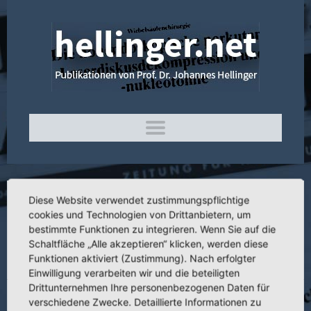
Diese Website verwendet zustimmungspflichtige
2.049 Percutaneous Neurotomy of the
cookies und Technologien von Drittanbietern, um
Ramus Medialis in Case of a Chronical
bestimmte Funktionen zu integrieren. Wenn Sie auf die
Schaltfläche „Alle akzeptieren“ klicken, werden diese
Lumbar Zygapophyseal Joint Syndrome
Funktionen aktiviert (Zustimmung). Nach erfolgter
ley Laser Application
Einwilligung verarbeiten wir und die beteiligten
Drittunternehmen Ihre personenbezogenen Daten für
verschiedene Zwecke. Detaillierte Informationen zu