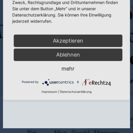
Zweck, Rechtsgrundlage und Drittunternehmen finden
Sie unter dem Button „Mehr“ und in unserer
Titel:
Percutaneous Neurotomy of the Ramus Medialis in Case of a
Chronical Lumbar Zygapophyseal Joint Syndrome ley Laser Application
Datenschutzerklärung. Sie können Ihre Einwilligung
jederzeit widerrufen.
Publikation:
World Spine 1, Spinal Surgery and Related Disciplines
Seite:
773–779
Akzeptieren
Autor:
S. Stern und J. Hellinger
Ablehnen
Herausgeber:
W. Brock, W. Schwarz, C. Wille
Erscheinungsort:
Bologna
mehr
Verlag:
Monduzzi
Powered by
&
Jahr:
2000
Impressum
|
Datenschutzerklärung