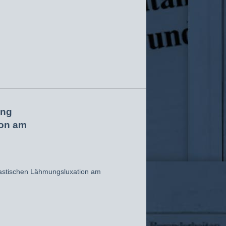
ung
ion am
astischen Lähmungsluxation am