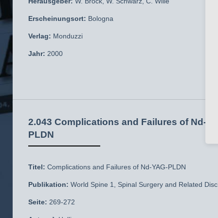
Herausgeber:
W. Brock, W. Schwarz, C. Wille
Erscheinungsort:
Bologna
Verlag:
Monduzzi
Jahr:
2000
2.043 Complications and Failures of Nd-Y
PLDN
Titel:
Complications and Failures of Nd-YAG-PLDN
Publikation:
World Spine 1, Spinal Surgery and Related Disci
Seite:
269-272